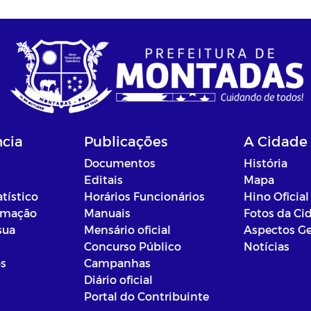
ncia
Publicações
A Cidade
Documentos
História
Editais
Mapa
atístico
Horários Funcionários
Hino Oficial
ormação
Manuais
Fotos da Ci
sua
Mensário oficial
Aspectos Ge
Concurso Público
Notícias
os
Campanhas
Diário oficial
Portal do Contribuinte