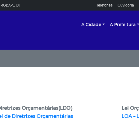
Telefones
Ouvidoria
 RODAPÉ [3]
A Cidade
A Prefeitura
Diretrizes Orçamentárias(LDO)
Lei Or
ei de Diretrizes Orçamentárias
LOA – 