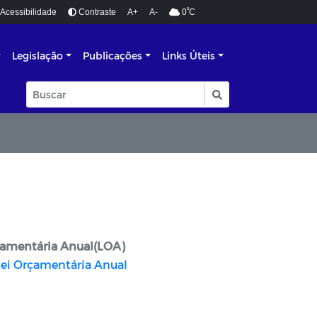
º
Acessibilidade
Contraste
A+
A-
0
C
Legislação
Publicações
Links Úteis
çamentária Anual(LOA)
Lei Orçamentária Anual