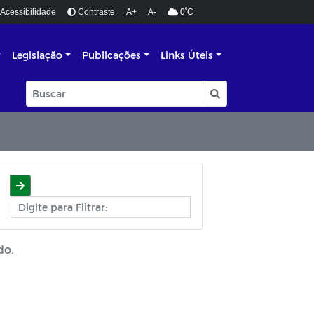
º
Acessibilidade
Contraste
A+
A-
0
C
Legislação
Publicações
Links Úteis
do.