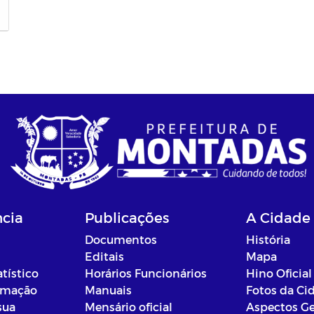
ncia
Publicações
A Cidade
Documentos
História
Editais
Mapa
atístico
Horários Funcionários
Hino Oficial
ormação
Manuais
Fotos da Ci
sua
Mensário oficial
Aspectos Ge