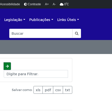
º
Acessibilidade
Contraste
A+
A-
0
C
Legislação
Publicações
Links Úteis
Salvar como:
xls
pdf
csv
txt