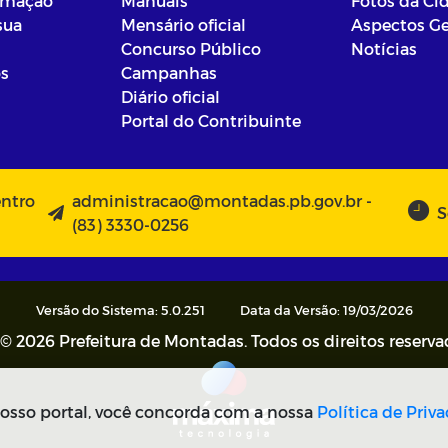
ormação
Manuais
Fotos da Ci
sua
Mensário oficial
Aspectos Ge
Concurso Público
Notícias
os
Campanhas
Diário oficial
Portal do Contribuinte
entro
administracao@montadas.pb.gov.br -
S
(83) 3330-0256
Versão do Sistema: 5.0.251
Data da Versão: 19/03/2026
© 2026 Prefeitura de Montadas. Todos os direitos reserva
osso portal, você concorda com a nossa
Política de Priv