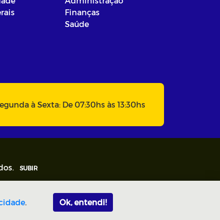
dade
Administração
rais
Finanças
Saúde
egunda à Sexta: De 07:30hs às 13:30hs
dos.
SUBIR
acidade
.
Ok, entendi!