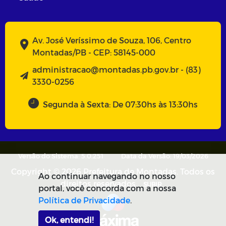
Av. José Veríssimo de Souza, 106, Centro
Montadas/PB - CEP: 58145-000
administracao@montadas.pb.gov.br - (83)
3330-0256
Segunda à Sexta: De 07:30hs às 13:30hs
Versão do Sistema: 5.0.251
Data da Versão: 19/03/2026
Copyright © 2026 Prefeitura de Montadas. Todos os
Ao continuar navegando no nosso
direitos reservados.
SUBIR
portal, você concorda com a nossa
Política de Privacidade
.
Ok, entendi!