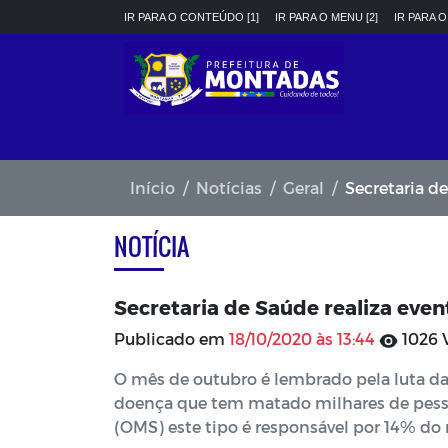
IR PARA O CONTEÚDO [1]
IR PARA O MENU [2]
IR PARA O
Início
Notícias
Geral
Secretaria de
NOTÍCIA
Secretaria de Saúde realiza ev
Publicado em
18/10/2020 às 13:44
1026 
O mês de outubro é lembrado pela luta d
doença que tem matado milhares de pes
(OMS) este tipo é responsável por 14% do