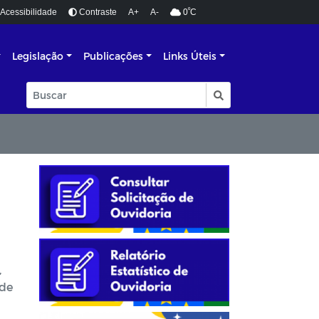
º
Acessibilidade
Contraste
A+
A-
0
C
Legislação
Publicações
Links Úteis
,
úde