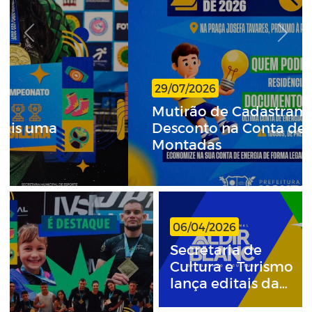
Previous
Next
29/07/2026
Mutirão de Cadastramento para
Desconto na Conta de Energia em
Montadas
06/04/2026
Secretaria de
Cultura e Turismo
lança editais da
Política Nacional