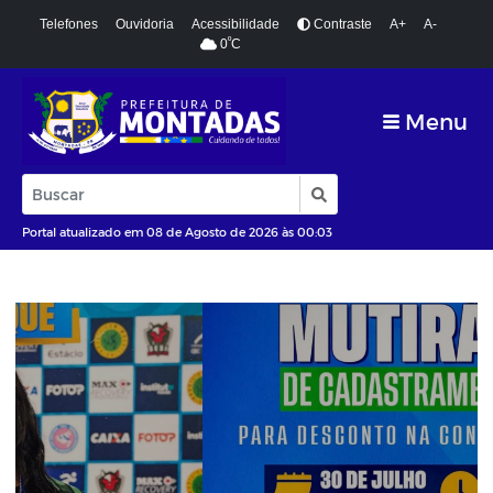
Telefones
Ouvidoria
Acessibilidade
Contraste
A+
A-
º
0
C
Menu
Portal atualizado em 08 de Agosto de 2026 às 00:03